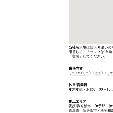
当社展示場は旧56号沿い
用意して、「セレブな”自
「実感」してください。
業務内容
エクステリア
造園
リフ
休日/営業日
年末年始・お盆8：00～18：
施工エリア
愛媛県(今治市・伊予郡・
東温市・新居浜市・西宇和