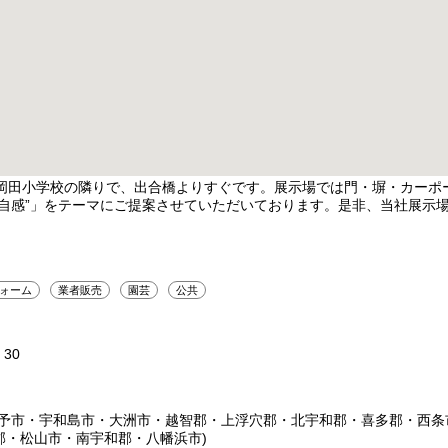
の岡田小学校の隣りで、出合橋よりすぐです。展示場では門・塀・カーポ
遊自感”」をテーマにご提案させていただいております。是非、当社展示
ォーム
業者販売
園芸
公共
30
伊予市・宇和島市・大洲市・越智郡・上浮穴郡・北宇和郡・喜多郡・西条
郡・松山市・南宇和郡・八幡浜市)