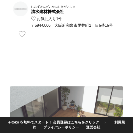
しみずけんざいかぶしきがいしゃ
清水建材株式会社
お気に入り1件
〒594-0006 大阪府和泉市尾井町1丁目6番16号
e-toko を無料でスタート！ 会員登録はこちらをクリック
＞
利用規
約
プライバシーポリシー
運営会社