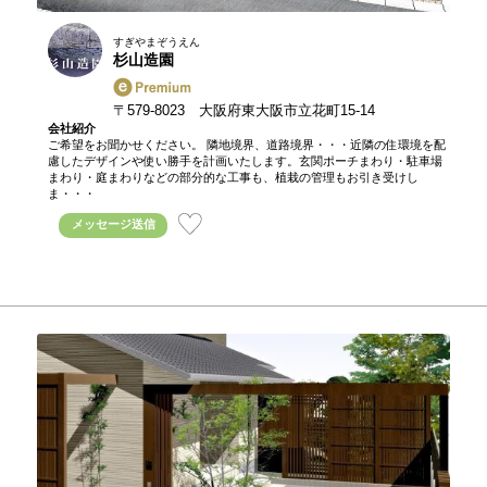
すぎやまぞうえん
杉山造園
〒579-8023 大阪府東大阪市立花町15-14
会社紹介
ご希望をお聞かせください。 隣地境界、道路境界・・・近隣の住環境を配
慮したデザインや使い勝手を計画いたします。玄関ポーチまわり・駐車場
まわり・庭まわりなどの部分的な工事も、植栽の管理もお引き受けし
ま・・・
メッセージ送信