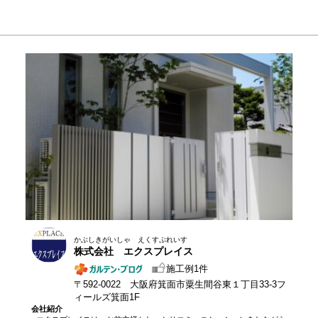
かぶしきがいしゃ えくすぷれいす
株式会社 エクスプレイス
施工例1件
〒592-0022 大阪府箕面市粟生間谷東１丁目33-3フ
ィールズ箕面1F
会社紹介