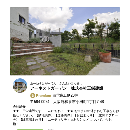
あーねすとがーでん さんえいけんせつ
アーネストガーデン 株式会社三栄建設
施工例23件
〒594-0074 大阪府和泉市小田町1丁目7-48
会社紹介
★★ 三栄建設です。こんにちわ！ ★★ お住まいの外まわり工事ならお
任せください。【隣地境界】【道路境界】【お庭まわり】【玄関アプロー
チ】【駐車場まわり】【ユーティリティまわり】などについて、今お
抱・・・