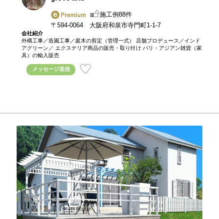
施工例88件
〒594-0064 大阪府和泉市寺門町1-1-7
会社紹介
外構工事／造園工事／庭木の剪定（管理一式） 店舗プロデュース／インド
アグリーン／ エクステリア商品の販売・取り付け バリ・アジアン雑貨（家
具）の輸入販売
メッセージ送信