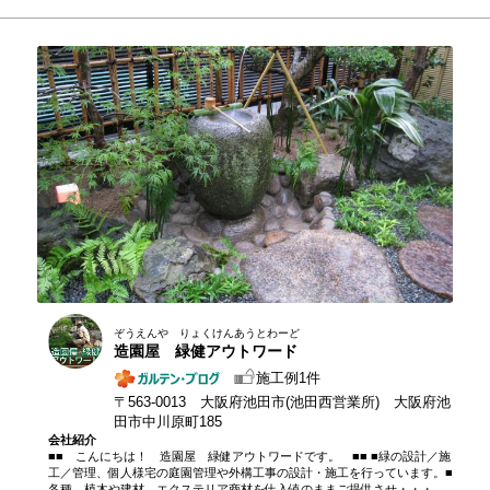
ぞうえんや りょくけんあうとわーど
造園屋 緑健アウトワード
施工例1件
〒563-0013 大阪府池田市(池田西営業所) 大阪府池
田市中川原町185
会社紹介
■■ こんにちは！ 造園屋 緑健アウトワードです。 ■■ ■緑の設計／施
工／管理、個人様宅の庭園管理や外構工事の設計・施工を行っています。■
各種、植木や建材、エクステリア商材を仕入値のままご提供させ・・・