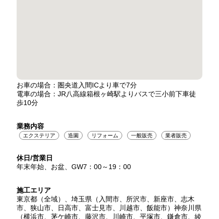
お車の場合：圏央道入間ICより車で7分
電車の場合：JR八高線箱根ヶ崎駅よりバスで三小前下車徒
歩10分
業務内容
エクステリア
造園
リフォーム
一般販売
業者販売
休日/営業日
年末年始、お盆、GW7：00～19：00
施工エリア
東京都（全域）、埼玉県（入間市、所沢市、新座市、志木
市、狭山市、日高市、富士見市、川越市、飯能市）神奈川県
（横浜市、茅ケ崎市、藤沢市、川崎市、平塚市、鎌倉市、綾