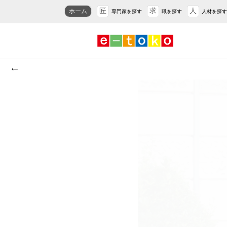
匠
求
人
ホーム
専門家を探す
職を探す
人材を探す
←