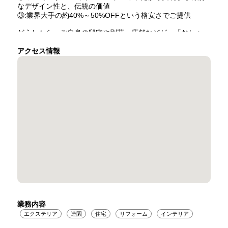
なデザイン性と、伝統の価値
③:業界大手の約40%～50%OFFという格安さでご提供
どうしたら、ご自身の邸宅や別荘、店舗などが、「おしゃ
れ!」「カッコいい!」「素敵!」と、常に感動できるようにな
るでしょうか?
アクセス情報
思えば、クルーザーや、車、時計、家具、食器、宝飾品、服
飾品、リゾート、ホテル、レストランなど。。。最高に感動
させてくれるラグジュアリーブランドは、そのほとんどがヨ
ーロッパのものです。
それであれば、建築・デザイン分野においても、ヨーロッパ
のラグジュアリーな空間を実現することが、当然に導き出さ
れる結論ではないでしょうか。
そこでまず、ヨーロッパでは当たり前のように存在するシー
ンやアイテムであるにも関わらず、なぜか日本ではほとんど
見られないものを10項目に絞って挙げてみました(詳細は公
式HPのトップページをご参照ください。)。
ここから浮かび上がる絶対的な違い、それはデザイン性、そ
の一言に尽きます。もっと絞るのであれば、「外観全体」の
デザイン性です。
前述しました10項目のポイントから、これに当てはまるもの
を抜き出します。
業務内容
・「ロートアイアン」による素晴らしいゲートなど
エクステリア
造園
住宅
リフォーム
インテリア
・建物前のフロントヤードやアプローチが美しい