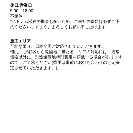
・窓先から庭園までふんだんに飾られる豊かな植栽
休日/営業日
9:00～18:00
究極、この3点に絞り込めました。突き詰めれば、建物本体
不定休
の見映えは置いておいても、この3点さえ頑張れば、「外観
*ベトナム滞在の機会も多いため、ご来社の際には必ずご予
全体」のデザイン性は、かなりの部分でカバーできます。
約くださいますよう、よろしくお願い申し上げます
さらに一つだけに絞るとすると、最も見映えがして、ボリュ
ームがあり、すべての方が毎回一番最初に目にする場所、そ
れは正面ゲート(日本的に言えば門構え)や、門扉・門です。
施工エリア
どれだけ大きく、幅が広く、背が高く、デザインが芸術的
可能な限り、日本全国ご対応させていただきます。
で、エンブレム(家紋、ロゴ)などが特別にあしらわれたオリ
*但し、渋谷区から遠隔地に当たるエリアの対応には、通常
ジナリティが高ければ高いほど、ご自身の邸宅や別荘、店舗
価格以外に、別途遠隔地特別費用を頂戴する場合があります
などが「カッコいい!」「おしゃれ!」「素敵!」と、常に感動
ので、ご了承ください(費用は事前にお打ち合わせのうえ決
できるようになります。
定させていただきます。)。
従って、唯一無二の感動的なデザインで、ゲート・門扉・門
をフルオーダーメイドすることが、最も効果的な一手だとい
うことが、結論です。
そしてこれを製作する最適な手段が、ロートアイアンなので
す。
詳細は、公式HPをご参照ください。
https://europe-design.jp
お問い合わせは、HP内の問い合わせフォームからか、以下
にメールをお願いします。
info@europe-design.jp